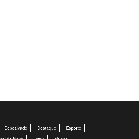
Descalvado
Destaque
Esporte