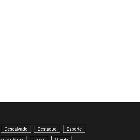
Descalvado
Destaque
Esporte