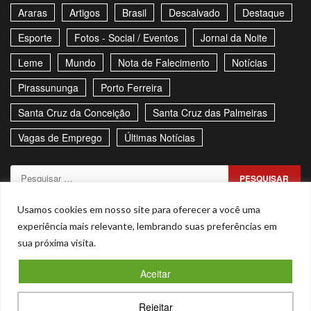
Araras
Artigos
Brasil
Descalvado
Destaque
Esporte
Fotos - Social / Eventos
Jornal da Noite
Leme
Mundo
Nota de Falecimento
Notícias
Pirassununga
Porto Ferreira
Santa Cruz da Conceição
Santa Cruz das Palmeiras
Vagas de Emprego
Últimas Notícias
Pesquisar
por:
Sitemap
Política de Privacidade
Contato
Usamos cookies em nosso site para oferecer a você uma
experiência mais relevante, lembrando suas preferências em
Stories
sua próxima visita.
Facebook
Youtube
Aceitar
Copyright © Todos os direitos reservados. - CNPJ –
Rejeitar