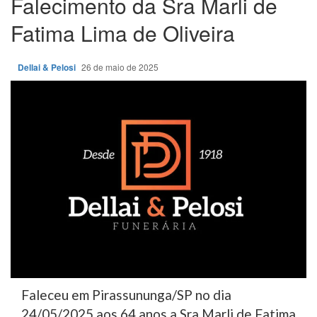
Falecimento da Sra Marli de
Fatima Lima de Oliveira
Dellai & Pelosi
26 de maio de 2025
Faleceu em Pirassununga/SP no dia
24/05/2025 aos 64 anos a Sra Marli de Fatima