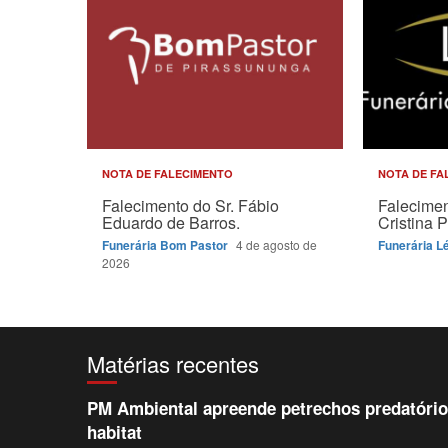
NOTA DE FALECIMENTO
NOTA DE FA
Falecimento do Sr. Fábio
Falecimen
Eduardo de Barros.
Cristina P
Funerária Bom Pastor
4 de agosto de
Funerária L
2026
Matérias recentes
PM Ambiental apreende petrechos predatórios
habitat