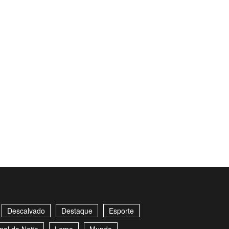
Descalvado
Destaque
Esporte