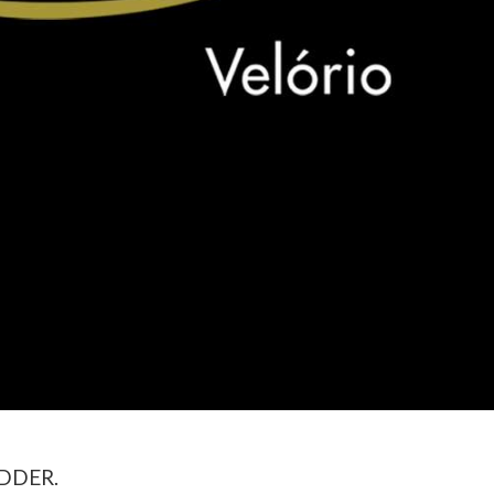
DDER.