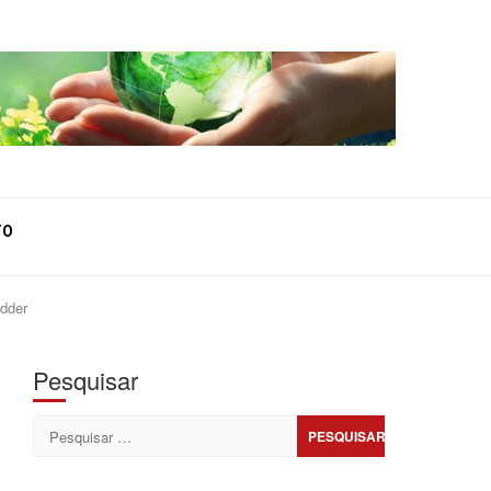
TO
dder
Pesquisar
Pesquisar
por: