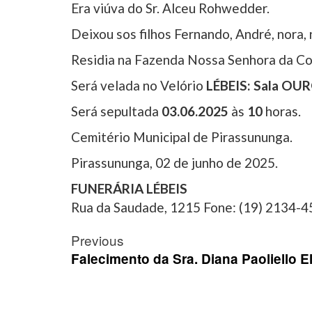
Era viúva do Sr. Alceu Rohwedder.
Deixou sos filhos Fernando, André, nora,
Residia na Fazenda Nossa Senhora da Con
Será velada no Velório
LÉBEIS: Sala OU
Será sepultada
03.06.2025
às
10
horas.
Cemitério Municipal de Pirassununga.
Pirassununga, 02 de junho de 2025.
FUNERÁRIA LÉBEIS
Rua da Saudade, 1215 Fone: (19) 2134-
Post
Previous
navigation
Falecimento da Sra. Diana Paoliello El