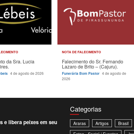
LECIMENTO
NOTA DE FALECIMENTO
to da Sra. Lucia
Falecimento do Sr. Fernando
ires.
Lazaro de Brito – (Cajuru).
ébeis
4 de agosto de 2026
Funerária Bom Pastor
4 de agosto de
2026
Categorias
 e libera peixes em seu
Araras
Artigos
Brasil