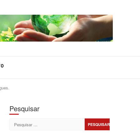
TO
gues.
Pesquisar
Pesquisar
por: