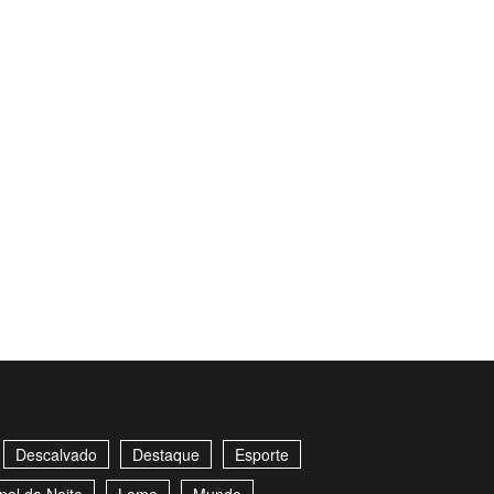
Descalvado
Destaque
Esporte