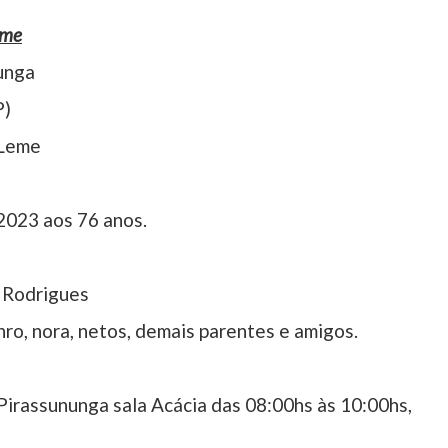
eme
unga
P)
 Leme
2023 aos 76 anos.
 Rodrigues
nro, nora, netos, demais parentes e amigos.
irassununga sala Acácia das 08:00hs às 10:00hs,