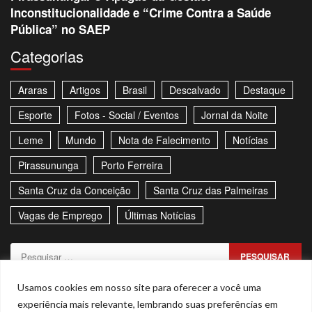
Inconstitucionalidade e “Crime Contra a Saúde
Pública” no SAEP
Categorias
Araras
Artigos
Brasil
Descalvado
Destaque
Esporte
Fotos - Social / Eventos
Jornal da Noite
Leme
Mundo
Nota de Falecimento
Notícias
Pirassununga
Porto Ferreira
Santa Cruz da Conceição
Santa Cruz das Palmeiras
Vagas de Emprego
Últimas Notícias
Pesquisar
por:
Sitemap
Política de Privacidade
Contato
Usamos cookies em nosso site para oferecer a você uma
experiência mais relevante, lembrando suas preferências em
Stories