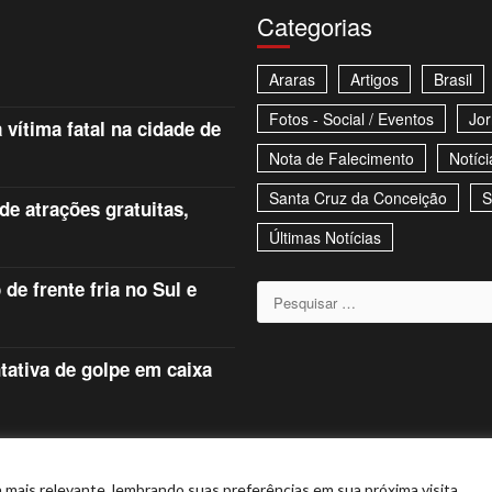
Categorias
Araras
Artigos
Brasil
Fotos - Social / Eventos
Jor
 vítima fatal na cidade de
Nota de Falecimento
Notíci
Santa Cruz da Conceição
S
e atrações gratuitas,
Últimas Notícias
e frente fria no Sul e
Pesquisar
por:
tativa de golpe em caixa
Stories
mais relevante, lembrando suas preferências em sua próxima visita.