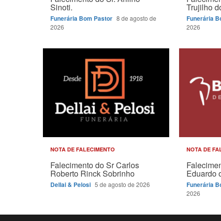
Sinoti.
Trujilho 
Funerária Bom Pastor
8 de agosto de
Funerária 
2026
2026
NOTA DE FALECIMENTO
NOTA DE FA
Falecimento do Sr Carlos
Falecimen
Roberto Rinck Sobrinho
Eduardo d
Dellai & Pelosi
5 de agosto de 2026
Funerária 
2026