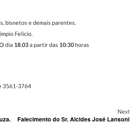
os, bisnetos e demais parentes.
impio Felicio.
O
dia
1
8
.03
a partir das
10
:
3
0
horas
 e 3561-3764
Next
uza.
Falecimento do Sr. Alcides José Lansoni