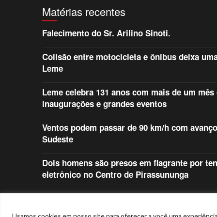
Matérias recentes
Falecimento do Sr. Arilino Sinoti.
Colisão entre motocicleta e ônibus deixa uma
Leme
Leme celebra 131 anos com mais de um mês d
inaugurações e grandes eventos
Ventos podem passar de 90 km/h com avanço d
Sudeste
Dois homens são presos em flagrante por ten
eletrônico no Centro de Pirassununga
Sitemap
Política de Privacidade
Contato
Usamos cookies em nosso site para oferecer a você uma experiência 