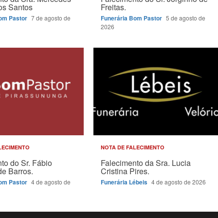
dos Santos
Freitas.
Bom Pastor
7 de agosto de
Funerária Bom Pastor
5 de agosto de
2026
LECIMENTO
NOTA DE FALECIMENTO
to do Sr. Fábio
Falecimento da Sra. Lucia
e Barros.
Cristina Pires.
Bom Pastor
4 de agosto de
Funerária Lébeis
4 de agosto de 2026