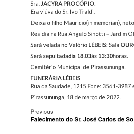
Sra.
JACYRA PROCÓPIO.
Era viúva do Sr. Ivo Traldi.
Deixa o filho Mauricio(in memorian), net
Residia na Rua Angelo Sinotti – Jardim Ol
Será velada no Velório
LÉBEIS
: Sala
OUR
Será sepultada
dia 1
8
.03
às
1
3
:
3
0
horas.
Cemitério Municipal de Pirassununga.
FUNERÁRIA LÉBEIS
Rua da Saudade, 1215 Fone: 3561-3987
Pirassununga, 18 de março de 2022.
Post
Previous
navigation
Falecimento do Sr. José Carlos de So