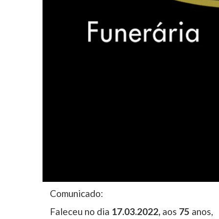
Comunicado:
Faleceu no dia
1
7
.03
.202
2
,
aos
7
5
anos,