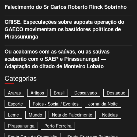
Falecimento do Sr Carlos Roberto Rinck Sobrinho
CRISE. Especulações sobre suposta operação do
GAECO movimentam os bastidores políticos de
Pirassununga
Ou acabamos com as saúvas, ou as saúvas
acabarão com o SAEP e Pirassununga! —
Adaptação do ditado de Monteiro Lobato
Categorias
Araras
Artigos
Brasil
Descalvado
Destaque
Esporte
Fotos - Social / Eventos
Jornal da Noite
Leme
Mundo
Nota de Falecimento
Notícias
Pirassununga
Porto Ferreira
Santa Cruz da Conceição
Santa Cruz das Palmeiras