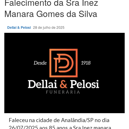
Falecimento da Sra Inez
Manara Gomes da Silva
Dellai & Pelosi
28 de julho de 2025
Faleceu na cidade de Analândia/SP no dia
26/07/2025 aos 85 anos a Sra Inez manara