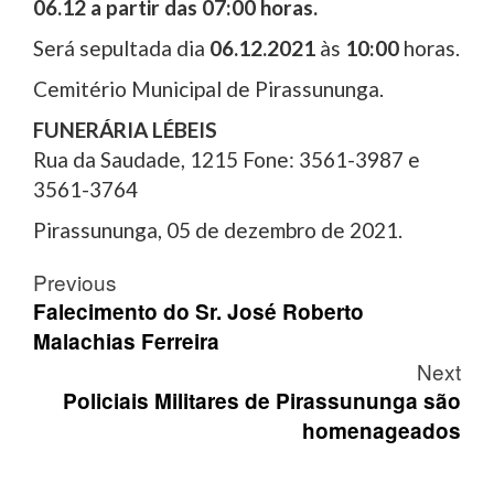
0
6
.12
a partir
d
a
s
07
:00
horas.
Será sepultada dia
0
6
.12.2021
às
1
0
:
0
0
horas.
Cemitério Municipal de Pirassununga.
FUNERÁRIA LÉBEIS
Rua da Saudade, 1215 Fone: 3561-3987 e
3561-3764
Pirassununga, 05 de dezembro de 2021.
Post
Previous
navigation
Falecimento do Sr. José Roberto
Malachias Ferreira
Next
Policiais Militares de Pirassununga são
homenageados