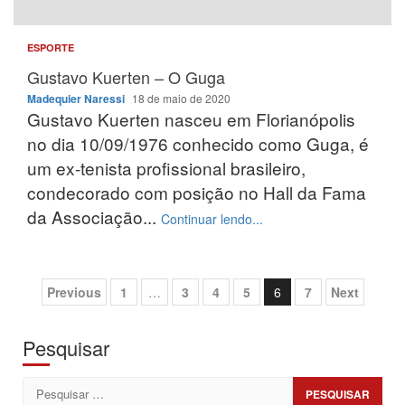
ESPORTE
Gustavo Kuerten – O Guga
Madequier Naressi
18 de maio de 2020
Gustavo Kuerten nasceu em Florianópolis
no dia 10/09/1976 conhecido como Guga, é
um ex-tenista profissional brasileiro,
condecorado com posição no Hall da Fama
da Associação...
Continuar lendo...
Paginação
Previous
1
…
3
4
5
6
7
Next
de
posts
Pesquisar
Pesquisar