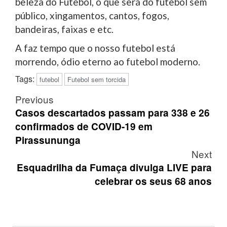
beleza do Futebol, o que será do futebol sem
público, xingamentos, cantos, fogos,
bandeiras, faixas e etc.
A faz tempo que o nosso futebol está
morrendo, ódio eterno ao futebol moderno.
Tags:
futebol
Futebol sem torcida
Post
Previous
navigation
Casos descartados passam para 338 e 26
confirmados de COVID-19 em
Pirassununga
Next
Esquadrilha da Fumaça divulga LIVE para
celebrar os seus 68 anos