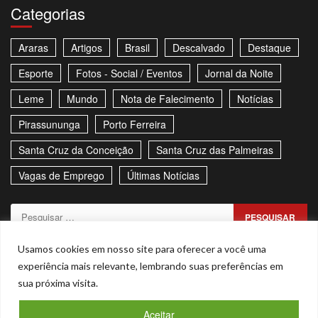
Categorias
Araras
Artigos
Brasil
Descalvado
Destaque
Esporte
Fotos - Social / Eventos
Jornal da Noite
Leme
Mundo
Nota de Falecimento
Notícias
Pirassununga
Porto Ferreira
Santa Cruz da Conceição
Santa Cruz das Palmeiras
Vagas de Emprego
Últimas Notícias
Pesquisar
por:
Sitemap
Política de Privacidade
Contato
Usamos cookies em nosso site para oferecer a você uma
experiência mais relevante, lembrando suas preferências em
Stories
sua próxima visita.
Facebook
Youtube
Aceitar