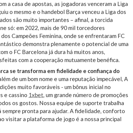
om a casa de apostas, as jogadoras venceram a Liga
uiu o mesmo e o handebol Barça venceu a Liga dos
dos são muito importantes – afinal, a torcida
ne só: em 2022, mais de 90 mil torcedores
ga dos Campeões Feminina, onde se enfrentaram FC
antástico demonstra plenamente o potencial de uma
com o FC Barcelona já dura há muitos anos,
isfeitas com a cooperação mutuamente benéfica.
ca se transforma em fidelidade e confiança do
 além de um bom nome e uma reputação impecável, A
ções muito favoráveis ​​- um bônus inicial no
as e cassino
1xbet
, um grande número de promoções
todos os gostos. Nossa equipe de suporte trabalha
á sempre pronta para ajudar. A fidelidade, conforto
 visitar a plataforma de jogo é a nossa principal