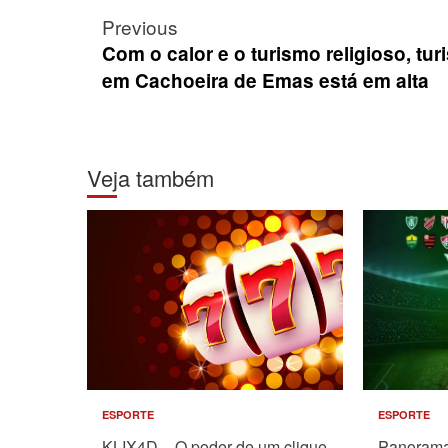
Post
Previous
navigation
Com o calor e o turismo religioso, tu
em Cachoeira de Emas está em alta
Veja também
ESPORTE
ESPORTE
KLIX4D – O poder de um clique
Panorama 