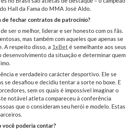
res no Brasil são atletas de destaque – o campeão
o do Hall da Fama do MMA José Aldo.
 de fechar contratos de patrocínio?
de ser o melhor, liderar e ser honesto com os fãs.
lentosas, mas também com aqueles que apenas se
. A respeito disso, a
1xBet
é semelhante aos seus
o desenvolvimento da situação e determinar quem
ximo.
iência e verdadeiro carácter desportivo. Ele se
se desafiou e decidiu tentar a sorte no boxe. E
rcedores, sem os quais é impossível imaginar o
te notável atleta compareceu à conferência
soas que o consideram seu herói e modelo. Estas
arceiros.
o você poderia contar?