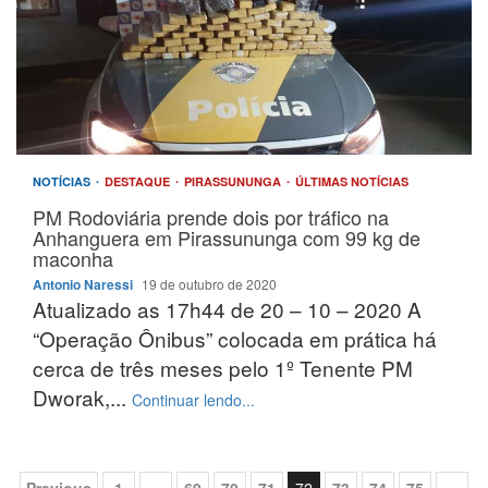
NOTÍCIAS
DESTAQUE
PIRASSUNUNGA
ÚLTIMAS NOTÍCIAS
PM Rodoviária prende dois por tráfico na
Anhanguera em Pirassununga com 99 kg de
maconha
Antonio Naressi
19 de outubro de 2020
Atualizado as 17h44 de 20 – 10 – 2020 A
“Operação Ônibus” colocada em prática há
cerca de três meses pelo 1º Tenente PM
Dworak,...
Continuar lendo...
Previous
1
…
69
70
71
72
73
74
75
…