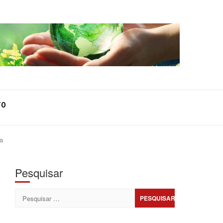
TO
va
Pesquisar
Pesquisar
por: